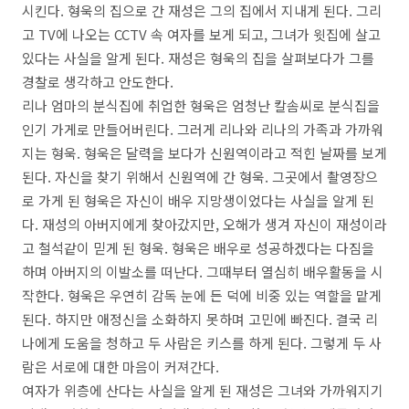
시킨다
.
형욱의 집으로 간 재성은 그의 집에서 지내게 된다
.
그리
고
TV
에 나오는
CCTV
속 여자를 보게 되고,
그녀가 윗집에 살고
있다는 사실을 알게 된다
.
재성은 형욱의 집을 살펴보다가 그를
경찰로 생각하고 안도한다.
리나 엄마의 분식집에 취업한 형욱은 엄청난 칼솜씨로 분식집을
인기 가게로 만들어버린다
.
그러게 리나와 리나의 가족과 가까워
지는 형욱
.
형욱은 달력을 보다가 신원역이라고 적힌 날짜를 보게
된다
.
자신을 찾기 위해서 신원역에 간 형욱
.
그곳에서 촬영장으
로 가게 된 형욱은 자신이 배우 지망생이었다는 사실을 알게 된
다
.
재성의 아버지에게 찾아갔지만
,
오해가 생겨 자신이 재성이라
고 철석같이 믿게 된 형욱
.
형욱은 배우로 성공하겠다는 다짐을
하며 아버지의 이발소를 떠난다
.
그때부터 열심히 배우활동을 시
작한다
.
형욱은 우연히 감독 눈에 든 덕에 비중 있는 역할을 맡게
된다
.
하지만 애정신을 소화하지 못하며 고민에 빠진다
.
결국 리
나에게 도움을 청하고 두 사람은 키스를 하게 된다
.
그렇게 두 사
람은 서로에 대한 마음이 커져간다
.
여자가 위층에 산다는 사실을 알게 된 재성은 그녀와 가까워지기