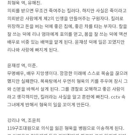
최형욱 역
,
유해진
.
의뢰를 받으면 무조건 죽여주는 킬러다
.
하지만 사실은 죽이라고
의뢰받은 사람에게 제
2
의 인생을 만들어주는 구원자다
.
킬러로
위장하고 돈을 버는 덕에 좋은 집에
,
좋은 차를 타는 부자다
.
칼을
잘 쓰는 덕에 리나 엄마에게 호의를 얻고,
몸을 잘 쓰는 덕에 액션
배우로 비중 있는 배역을 맡게 된다
.
윤재성 덕에 일은 꼬였지만
리나와 사랑에 빠지게 된다
.
윤재성 역
,
이준
.
무명배우
,
배우 지망생이다
.
깜깜한 미래에 스스로 목숨을 끊으려
했지만 실패한다
.
목욕탕에서 우연히 형욱의 키를 주우며 잠시 그
와 신분을 바꿔서 살게 된다
.
그를 경찰로 오해하고 좋은 사람이
라고 생각하지만
,
킬러라는 사실을 알고 혼란에 빠진다
. cctv
속
그녀에게 반해서 형욱의 일을 꼬이게 만든다
.
강리나 역
,
조윤희
119
구조대원으로 의식을 잃은 형욱을 병원으로 이송하게 된다
.