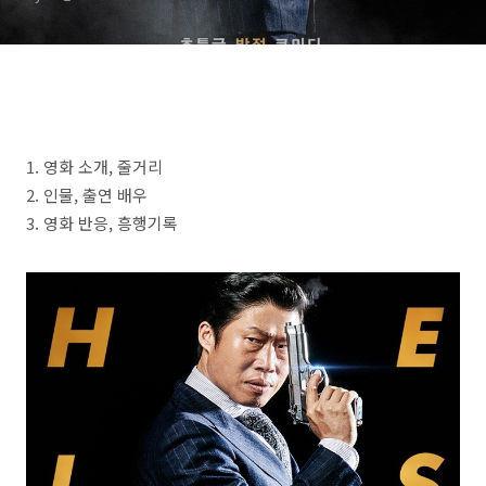
1.
영화 소개
,
줄거리
2.
인물
,
출연 배우
3.
영화 반응
,
흥행기록