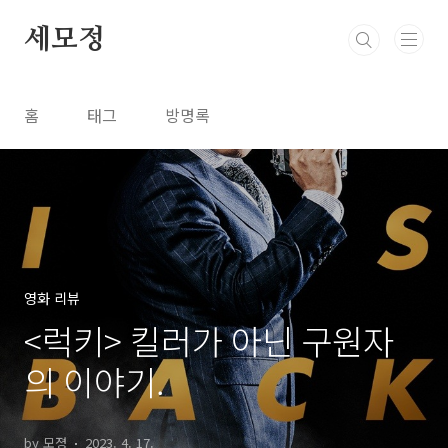
본문 바로가기
세모정
홈
태그
방명록
영화 리뷰
<럭키> 킬러가 아닌 구원자
의 이야기.
by 모졍
2023. 4. 17.