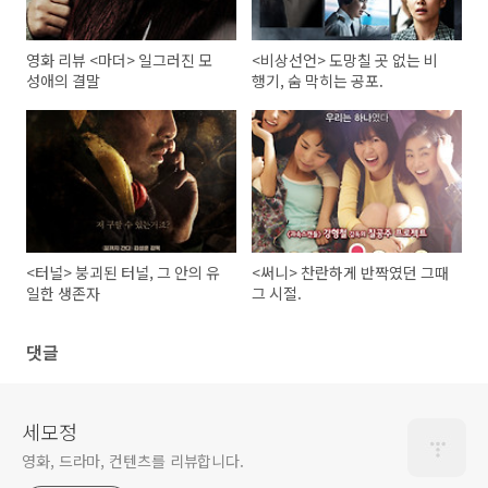
영화 리뷰 <마더> 일그러진 모
<비상선언> 도망칠 곳 없는 비
성애의 결말
행기, 숨 막히는 공포.
<터널> 붕괴된 터널, 그 안의 유
<써니> 찬란하게 반짝였던 그때
일한 생존자
그 시절.
댓글
세모정
영화, 드라마, 컨텐츠를 리뷰합니다.