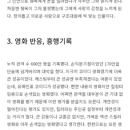
그 인연으로 형욱에게 돈을 빌려줬다가 자꾸만 그와 얽히게 된다
.
처음엔 형욱이 그저 불쌍했는데 그에게 사랑의 감정을 느끼게 된
다
.
정의롭고 의로운 사람으로 구조대원에 딱 맞는 인물이다
.
3.
영화 반응
,
흥행기록
누적 관객 수
690
만 명을 기록했다
.
손익분기점이었던
170
만을
단숨에 넘겨버리며 대박을 쳤다
.
지극히 코미디 영화였기에 더욱
큰 성공이었다
.
캐스팅부터 큰 성공엔 부족하겠다는 여론이 있었
는데
,
유해진표 코미디가 성공했다
.
뻔한 내용의 영화지만 킬링타
임용으로 손색없는 영화였다
.
어쩌면 관객들 대부분이 큰 기대 없
이 영화를 봤기 때문에 이런 평가를 받을지도 모른다
.
개연성이
떨어진다는 평가도 있지만
,
킬러라는 주인공 설정부터 개연성과
는 거리가 멀다
.
큰 감동이나 교훈은 없지만
,
가벼운 액션 스릴러
영화로 아주 손색없는 영화였다고 생각한다
.
한편으로는 모든 영