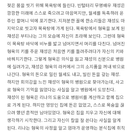
젖은 몸을 씻기 위해 목욕탕에 들린다
.
빈털터리 무명배우 재성은
깜깜한 미래에 스스로 죽으려고 마음먹지만
,
월세를 독촉하러 온
주인 할머니 덕에 포기한다
.
지저분한 꼴에 한소리들은 재성도 마
지막으로 씻고자 목욕탕에 가게 된다
.
목욕탕에서 형욱을 보게 된
재성은 부티나는 그의 모습에 자신이 초라해 보인다
.
그런데 형욱
이 목욕탕 바닥에 비누를 밟고 넘어지면서 머리를 다친다
.
넘어진
형욱의 키를 주운 재성은 처음엔 키를 돌려주려다가 자신의 키와
바꿔치기한다. 그렇게 형욱은 의식을 잃고 재성의 신분으로 병원
에 실려가고,
재성은 형욱의 라커에서 그의 소지품을 꺼내 밖으로
나간다
.
형욱의 돈으로 밀린 월세도 내고
,
빌린 돈을 갚는 재성
.
하지만 회의감을 느낀 재성이 형욱의 병원으로 찾아가는데
,
사고
로 형욱이 기억을 잃었다는 사실을 알고 병원에서 도망친다
.
재성이 된 형욱은 리나의 도움으로 병원비를 계산하고 함께 집으
로 가게 된다
.
하지만 엉망인 집에 돈은 없었고
,
스스로 목숨을 끊
으려 했던 흔적만 남아있었다
.
형욱은 집을 치우고 자신에 대해
생각하기 시작한다
.
그리고 자신이 칼을 잘 쓴다는 사실을 알게
된다
.
리나는 형욱의 사정을 알고 엄마가 운영하는 분식집에 취직