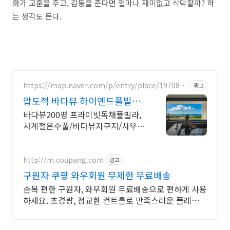
화가 교훈을 주고
,
감동을 준다면 얼마나 재미없고 삭막할까? 하
는 생각도 든다
.
https://map.naver.com/p/entry/place/1970846
광고
886
압도적 바다뷰 하이엔드풀빌라
바다뷰 자쿠지 상시 무료
바다뷰200평 프라이빗독채풀빌라,
사계절온수풀/바다뷰자쿠지/사우
나/200인치시네마 200평 잔디정원,
소파에서 바다뷰, 에메랄드 감성 수
영장, 핀란드 사우나, 불멍
http://m.coupang.com
광고
구원자 쿠팡 와우회원 무제한 무료배송
손목 편한 구원자, 와우회원 무료배송으로 편하게 사용
하세요. 초경량, 정교한 컨트롤로 만족스러운 플레이를
경험하세요.