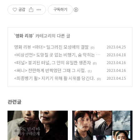
공감
구독하기
'
영화 리뷰
' 카테고리의 다른 글
영화 리뷰 <마더> 일그러진 모성애의 결말
2023.04.25
(0)
<비상선언> 도망칠 곳 없는 비행기, 숨 막히는 공
2023.04.18
포.
<터널> 붕괴된 터널, 그 안의 유일한 생존자
2023.04.16
(1)
(0)
<써니> 찬란하게 반짝였던 그때 그 시절.
2023.04.16
(1)
<최종병기 활> 지키기 위해 활 시위를 당긴다.
2023.04.15
(0)
관련글