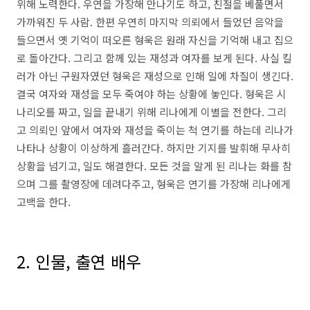
위해 노력한다
.
우연을 가장해 만나기도 하고
,
친절을 베풀면서
가까워진 두 사람
.
한편 우연히 마지막 의뢰에서 들었던 음악을
들으면서 옛 기억이 떠오른 형욱은 원래 자신을 기억해 내고 집으
로 돌아간다
.
그리고 함께 있는 재성과 여자를 보게 된다
.
사실 킬
러가 아닌 구원자였던 형욱은 재성으로 인해 일에 차질이 생긴다
.
결국 여자와 재성을 모두 죽여야 하는 상황에 놓인다
.
형욱은 시
나리오를 짜고
,
일을 끝내기 위해 리나에게 이별을 전한다
.
그리
고 의뢰인 앞에서 여자와 재성을 죽이는 척 연기를 하는데 리나가
나타나 상황이 이상하게 흘러간다
.
하지만 기지를 발휘해 무사히
상황을 넘기고
,
일도 해결한다
.
모든 것을 알게 된 리나는 화를 참
으며 그를 촬영장에 데려다주고
,
형욱은 연기를 가장해 리나에게
고백을 한다
.
2.
인물
,
출연 배우