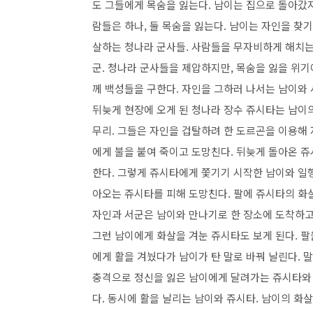
도 그들에게 목숨을 잃는다
.
남이는 집으로 돌아갔
람들은 하나
,
둘 목숨을 잃는다
.
남이는 자인을 찾기
살하는 청나라 군사들
.
사람들을 무자비하게 해치는
군
.
청나라 군사들을 제압하지만
,
목숨을 잃을 위기
께 백성들을 구한다
. 자인을 그하러 나서는 남이와 서
뒤늦게 현장에 오게 된
청나라 장수 쥬시타는 남이의
무리
.
그들은 자인을 겁탈하려 한 도르곤을 이용해
에게 불을 붙여 죽이고 도망친다
.
뒤늦게 돌아온 쥬
한다
.
그렇게 쥬시타에게 쫓기기 시작한 남이와 일
아오는 쥬시타를 피해 도망친다
.
팔에 쥬시타의 화
자인과 서군은 남이와 만나기로 한 장소에 도착하
그런 남이에게 화살을 겨눈 쥬시타도 보게 된다
.
팔
에게 활을 겨눴다가 남이가 탄 말로 바꿔 날린다
.
말
충격으로 정신을 잃은 남이에게 달려가는 쥬시타와
다
.
동시에 활을 날리는 남이와 쥬시타
. 남이의 화