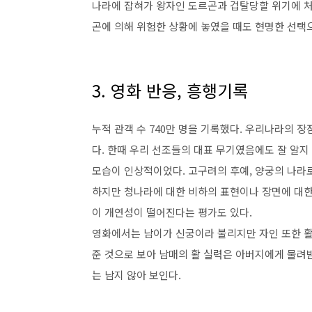
나라에 잡혀가 왕자인 도르곤과 겁탈당할 위기에 
곤에 의해 위험한 상황에 놓였을 때도 현명한 선택
3.
영화 반응
,
흥행기록
누적 관객 수
740
만 명을 기록했다
.
우리나라의 장
다
.
한때 우리 선조들의 대표 무기였음에도 잘 알지
모습이 인상적이었다
.
고구려의 후예
,
양궁의 나라로
하지만
청나라에 대한 비하의 표현이나 장면에 대
이 개연성이 떨어진다는 평가도 있다.
영화에서는 남이가 신궁이라 불리지만 자인 또한 활
준 것으로 보아 남매의 활 실력은 아버지에게 물려
는 남지 않아 보인다
.