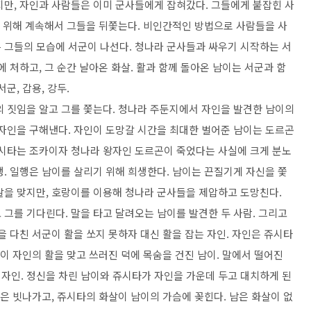
지만
,
자인과 사람들은 이미 군사들에게 잡혀갔다
.
그들에게 붙잡힌 사
 위해 계속해서 그들을 뒤쫓는다
.
비인간적인 방법으로 사람들을 사
 그들의 모습에 서군이 나선다
.
청나라 군사들과 싸우기 시작하는 서
에 처하고
,
그 순간 날아온 화살
.
활과 함께 돌아온 남이는 서군과 함
군, 갑용, 강두.
 짓임을 알고 그를 쫓는다
.
청나라 주둔지에서 자인을 발견한 남이의
 자인을 구해낸다
.
자인이 도망갈 시간을 최대한 벌어준 남이는 도르곤
시타는 조카이자 청나라 왕자인 도르곤이 죽었다는 사실에 크게 분노
행
.
일행은 남이를 살리기 위해 희생한다
.
남이는 끈질기게 자신을 쫓
살을 맞지만
,
호랑이를 이용해 청나라 군사들을 제압하고 도망친다
.
고 그를 기다린다
.
말을 타고 달려오는 남이를 발견한 두 사람
.
그리고
을 다친 서군이 활을 쏘지 못하자 대신 활을 잡는 자인
.
자인은 쥬시타
이 자인의 활을 맞고 쓰러진 덕에 목숨을 건진 남이
.
말에서 떨어진
 자인
.
정신을 차린 남이와 쥬시타가 자인을 가운데 두고 대치하게 된
살은 빗나가고, 쥬시타의 화살이 남이의 가슴에 꽂힌다.
남은 화살이 없