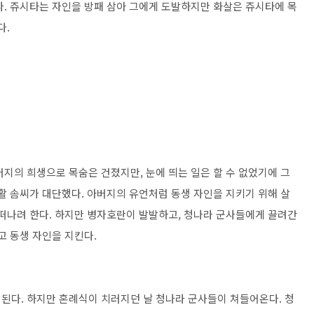
다
. 쥬시타는 자인을 방패 삼아 그에게 도발하지만
화살은 쥬시타에 목
다
.
버지의 희생으로 목숨은 건졌지만
,
눈에 띄는 일은 할 수 없었기에 그
활 솜씨가 대단했다
.
아버지의 유언처럼 동생 자인을 지키기 위해 살
떠나려 한다
.
하지만 병자호란이 발발하고, 청나라 군사들에게 끌려간
고 동생 자인을 지킨다
.
 된다
.
하지만 혼례식이 치러지던 날 청나라 군사들이 쳐들어온다
.
청