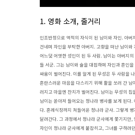
1.
영화 소개
,
줄거리
인조반정으로 역적의 자식이 된 남이와 자인
.
아버지
건네며 자인을 부탁한 아버지
.
고향을 떠난 남이와
어느덧 어엿한 성인이 된 두 사람
.
남이는 아버지의 
들 서군
.
그는 남이와 술을 대접하며 자인과 혼인을
싸움이 벌어진다
.
이를 알게 된 무성은 두 사람을 
혼란스러운 마음을 다스리기 위해 활을 쏘러 간 남
러지고 마을엔 잔치가 벌어진다
.
남이는 무성의 집
남이는 쏟아져 들어오는 청나라 병사를 보게 된다
.
다
.
혼례식장까지 쳐들어온 청나라 군사
.
그렇게 병
달려간다
.
그 과정에서 청나라 군사에게 쫓기지만
,
자인이 청나라 군사에게 붙잡히고
,
그녀를 구하려던