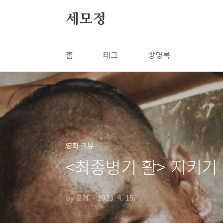
본문 바로가기
세모정
홈
태그
방명록
영화 리뷰
<최종병기 활> 지키기 
by 모졍
2023. 4. 15.