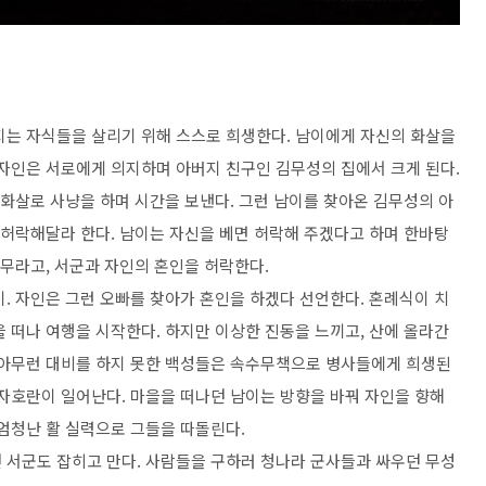
는 자식들을 살리기 위해 스스로 희생한다
.
남이에게 자신의 화살을
 자인은 서로에게 의지하며 아버지 친구인 김무성의 집에서 크게 된다
.
화살로 사냥을 하며 시간을 보낸다
.
그런 남이를 찾아온 김무성의 아
 허락해달라 한다
.
남이는 자신을 베면 허락해 주겠다고 하며 한바탕
나무라고
,
서군과 자인의 혼인을 허락한다
.
이
.
자인은 그런 오빠를 찾아가 혼인을 하겠다 선언한다
. 혼례식
이 치
을 떠나 여행을 시작한다
.
하지만 이상한 진동을 느끼고
,
산에 올라간
아무런 대비를 하지 못한 백성들은 속수무책으로 병사들에게 희생된
자호란이 일어난다
.
마을을 떠나던 남이는 방향을 바꿔 자인을 향해
엄청난 활 실력으로 그들을 따돌린다
.
 서군도 잡히고 만다
.
사람들을 구하러 청나라 군사들과 싸우던 무성