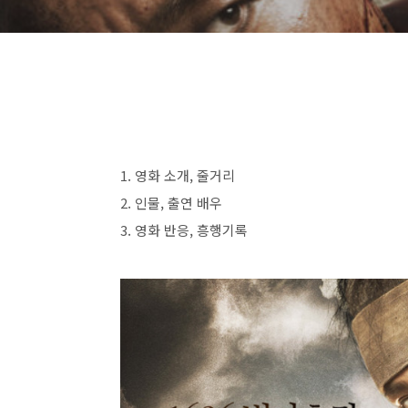
1.
영화 소개
,
줄거리
2.
인물
,
출연 배우
3.
영화 반응
,
흥행기록