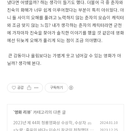
냈다면 어땠을까? 하는 생각이 들기도 했다. 더불어 극 중 춘자와
진숙의 화해가 너무 쉽게 이루어졌다는 부분이 특히 아쉬웠다. 아
니 둘 사이의 오해를 풀려고 노력하지 않는 춘자의 모습이 캐릭터
와 조금 맞지 않는 느낌? 내가 생각하는 춘자의 캐릭터라면 군천
에 가자마자 진숙을 찾아가 솔직한 이야기를 했을 것 같은데 영화
에선 뒤늦게 오해가 풀리게 되는 점이 조금 의아했다.
큰 감동이나 울림보다는 가볍게 웃고 넘어갈 수 있는 영화가 아
닐까? 생각해 본다.
공감
구독하기
'
영화 리뷰
' 카테고리의 다른 글
2023년 제 44회 청룡영화상 수상작, 수상자
2024.01.10
(0)
<노량 : 죽음의 바다> 이순신 장군의 처철했던 마
2023.12.25