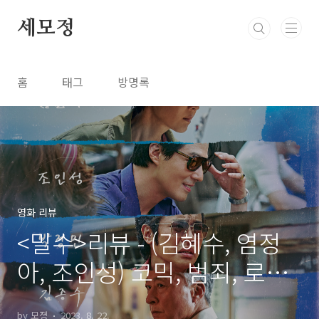
본문 바로가기
세모정
홈
태그
방명록
영화 리뷰
<밀수>리뷰 - (김혜수, 염정
아, 조인성) 코믹, 범죄, 로맨
스까지 모두 잡았을까??
by 모졍
2023. 8. 22.