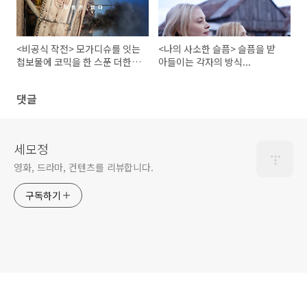
<비공식 작전> 모가디슈를 잇는
<나의 사소한 슬픔> 슬픔을 받
첩보물에 코믹을 한 스푼 더한..
아들이는 각자의 방식...
(GV후기)
댓글
세모정
영화, 드라마, 컨텐츠를 리뷰합니다.
구독하기