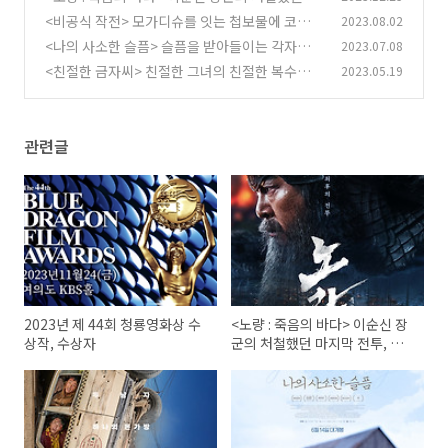
지막 전투, 하지만 아쉬움이 남는 영화.
<비공식 작전> 모가디슈를 잇는 첩보물에 코믹을
2023.08.02
(0)
한 스푼 더한.. (GV후기)
<나의 사소한 슬픔> 슬픔을 받아들이는 각자의
2023.07.08
(1)
방식...
<친절한 금자씨> 친절한 그녀의 친절한 복수극.
2023.05.19
(0)
(0)
관련글
2023년 제 44회 청룡영화상 수
<노량 : 죽음의 바다> 이순신 장
상작, 수상자
군의 처철했던 마지막 전투, 하
지만 아쉬움이 남는 영화.