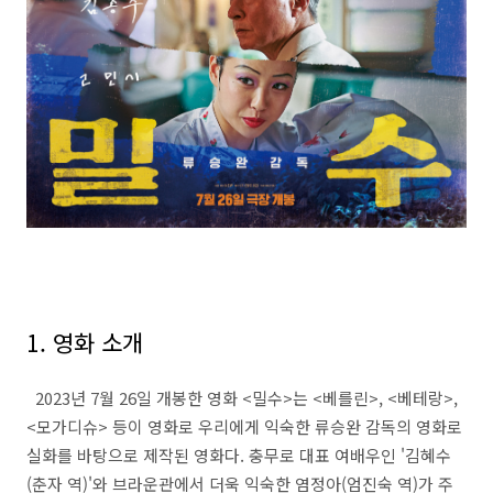
1. 영화 소개
2023년 7월 26일 개봉한 영화 <밀수>는 <베를린>, <베테랑>,
<모가디슈> 등이 영화로 우리에게 익숙한 류승완 감독의 영화로
실화를 바탕으로 제작된 영화다. 충무로 대표 여배우인 '김혜수
(춘자 역)'와 브라운관에서 더욱 익숙한 염정아(엄진숙 역)가 주