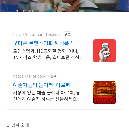
http://clean.cinefox.com
광고
굿다운 로맨스영화 씨네폭스 최
대3만원+10%추가적립
로맨스영화, HD고화질 영화, 애니,
TV시리즈 합법다운, 스마트폰 감상.
https://arte.co.kr
광고
예술가들의 놀이터, 아르떼 대한
민국 문화예술 플랫폼
세상에 없던 예술 놀이터 아르떼, 당
신에게 예술적 하루를 선물하세요
클래식과 미술, 연극과 영화와 문학
까지 누구나 칼럼니스트가 될 수 있
습니다.
1. 영화 소개