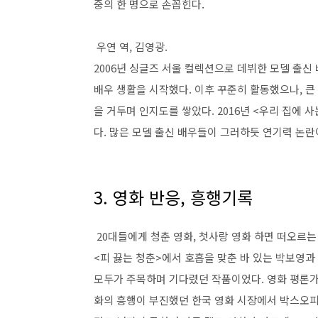
중의 한 명으로 손꼽힌다
.
우연 역
,
김영광
.
2006
년 싱글즈 서울 컬렉션으로 데뷔한 모델 출신
배우 생활을 시작했다
.
이후 꾸준히 활동했으나
,
큰
을 거두며 인지도를 쌓았다
. 2016
년
<
우리 집에 사
다
.
많은 모델 출신 배우들이 그러하듯 연기력 논
3. 영화 반응, 흥행기록
20
대들에게 청춘 영화
,
첫사랑 영화 하면 떠오르
<
피 끓는 청춘
>
에서 호흡을 맞춘 바 있는 박보영과
모두가 주목하며 기다렸던 작품이었다
.
영화 평론
화의 흥행이 부진했던 한국 영화 시장에서 박스오