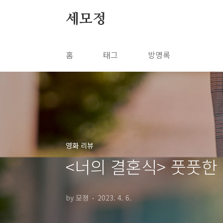
본문 바로가기
세모정
홈
태그
방명록
영화 리뷰
<너의 결혼식> 풋풋한
by 모졍
2023. 4. 6.