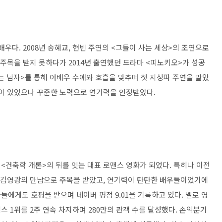
 배우다
. 2008
년 송혜교
,
현빈 주연의
<
그들이 사는 세상
>
의 조연으로
 주목을 받지 못하다가
2014
년 출연했던 드라마
<
피노키오
>
가 성공
는 남자
>
를 통해 여배우 수애와 호흡을 맞추며 첫 지상파 주연을 맡았
란이 있었으나 꾸준한 노력으로 연기력을 인정받았다
.
는
<
건축학 개론
>
의 뒤를 잇는 대표 로맨스 영화가 되었다
.
특히나 이전
 김영광의 만남으로 주목을 받았고
,
연기력이 탄탄한 배우들이었기에
가들에게도 호평을 받으며 네이버 평점
9.01
을 기록하고 있다
.
멜로 영
피스
1
위를
2
주 연속 차지하며
280
만의 관객 수를 달성했다
.
손익분기