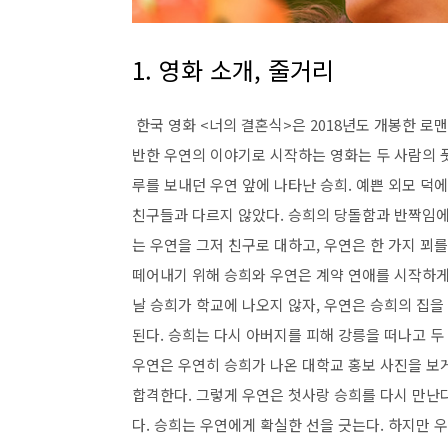
1. 영화 소개, 줄거리
한국 영화
<
너의 결혼식
>
은
2018
년도 개봉한 로
반한 우연의 이야기로 시작하는 영화는 두 사람의 
루를 보내던 우연 앞에 나타난 승희
.
예쁜 외모 덕에
친구들과 다르지 않았다
.
승희의 당돌함과 반짝임에
는 우연을 그저 친구로 대하고
,
우연은 한 가지 꾀를
떼어내기 위해 승희와 우연은 계약 연애를 시작하게
날 승희가 학교에 나오지 않자
,
우연은 승희의 집을
된다
.
승희는 다시 아버지를 피해 강릉을 떠나고 두
우연은 우연히 승희가 나온 대학교 홍보 사진을 보
합격한다
.
그렇게 우연은 첫사랑 승희를 다시 만난
다
.
승희는 우연에게 확실한 선을 긋는다
.
하지만 우