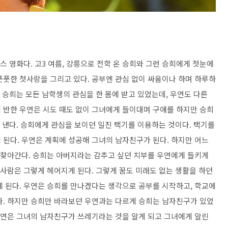
맨스 영화다
.
고
3
여름
,
강릉으로 전학 온 승희와 그런 승희에게 첫눈에
풋풋한 첫사랑을 그리고 있다
.
공부엔 관심 없이 싸움이나 하며 하루하
 승희는 모든 남학생의 관심을 한 몸에 받고 있었는데
,
우연도 다른
 반한 우연은 시도 때도 없이 그녀에게 들이대며 구애를 하지만 승희
 낸다
.
승희에게 관심을 보이던 일진 택기를 이용하는 것이다
.
택기를
 된다
.
우연은 계획에 성공해 그녀의 남자친구가 된다
.
하지만 어느
 찾아간다
.
승희는 아버지라는 감추고 싶던 치부를 우연에게 들키게
 사람은 그렇게 헤어지게 된다
.
그렇게 꿈도 미래도 없는 생활을 하던
게 된다
.
우연은 승희를 만나겠다는 생각으로 공부를 시작하고
,
학교에
다
.
하지만 승희만 바라보던 우연과는 다르게 승희는 남자친구가 있었
연은 그녀의 남자친구가 쓰레기라는 것을 알게 되고 그녀에게 알린