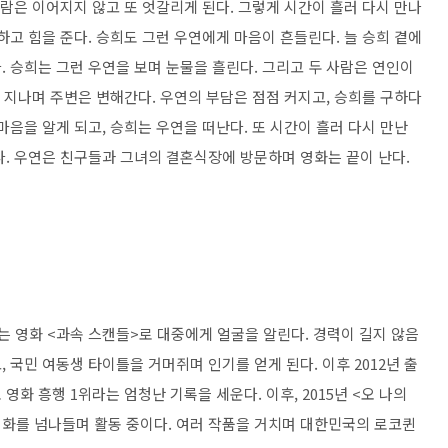
사람은 이어지지 않고 또 엇갈리게 된다
.
그렇게 시간이 흘러 다시 만나
하고 힘을 준다
.
승희도 그런 우연에게 마음이 흔들린다
.
늘 승희 곁에
다
.
승희는 그런 우연을 보며 눈물을 흘린다
.
그리고 두 사람은 연인이
 지나며 주변은 변해간다
.
우연의 부담은 점점 커지고
,
승희를 구하다
마음을 알게 되고
,
승희는 우연을 떠난다
.
또 시간이 흘러 다시 만난
다
.
우연은 친구들과 그녀의 결혼식장에 방문하며 영화는 끝이 난다
.
는 영화
<
과속 스캔들
>
로 대중에게 얼굴을 알린다
.
경력이 길지 않음
고
,
국민 여동생 타이틀을 거머쥐며 인기를 얻게 된다
.
이후
2012
년 출
 영화 흥행
1
위라는 엄청난 기록을 세운다
.
이후
, 2015
년
<
오 나의
화를 넘나들며 활동 중이다
.
여러 작품을 거치며 대한민국의 로코퀸