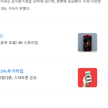
만이라는 손익분기점을
10
차에 넘기며
,
흥행에 성공했다
.
이후 다양한
성과는 거두지 못했다
.
기!
모두 무료! 4K 스트리밍
10%추가적립
합법다운, 스마트폰 감상.