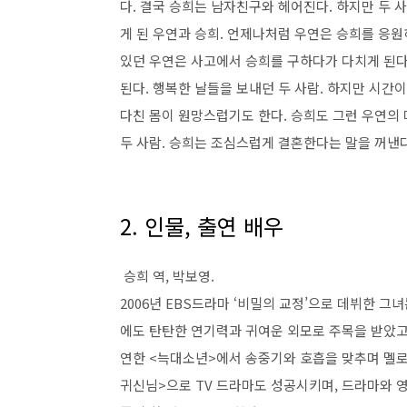
다
.
결국 승희는 남자친구와 헤어진다
.
하지만 두 
게 된 우연과 승희
.
언제나처럼 우연은 승희를 응원
있던 우연은 사고에서 승희를 구하다가 다치게 된
된다
.
행복한 날들을 보내던 두 사람
.
하지만 시간이
다친 몸이 원망스럽기도 한다
.
승희도 그런 우연의 
두 사람
.
승희는 조심스럽게 결혼한다는 말을 꺼낸
2. 인물, 출연 배우
승희 역
,
박보영
.
2006
년
EBS
드라마
‘
비밀의 교정
’
으로 데뷔한 그녀
에도 탄탄한 연기력과 귀여운 외모로 주목을 받았
연한
<
늑대소년
>
에서 송중기와 호흡을 맞추며 멜로
귀신님
>
으로
TV
드라마도 성공시키며
,
드라마와 영