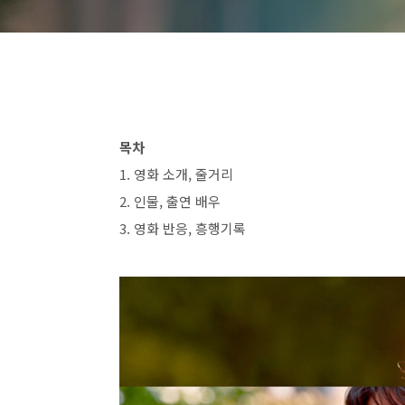
목차
1.
영화 소개
,
줄거리
2.
인물, 출연 배우
3.
영화 반응
,
흥행기록