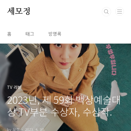
본문 바로가기
세모정
홈
태그
방명록
TV 리뷰
2023년, 제 59회 백상예술대
상 TV부분 수상자, 수상작.
by 모졍
2023. 4. 30.