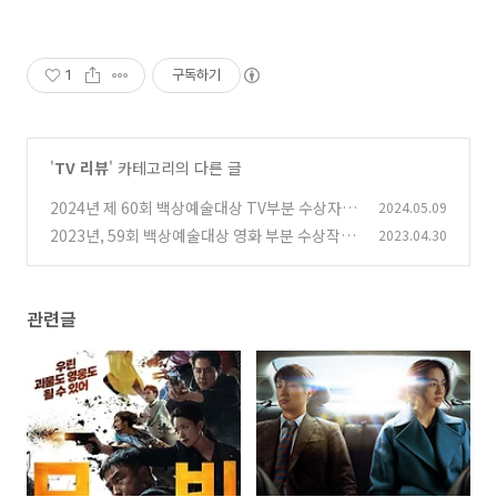
1
구독하기
'
TV 리뷰
' 카테고리의 다른 글
2024년 제 60회 백상예술대상 TV부분 수상자,
2024.05.09
수상작
2023년, 59회 백상예술대상 영화 부분 수상작,
2023.04.30
(0)
수상자!
(0)
관련글