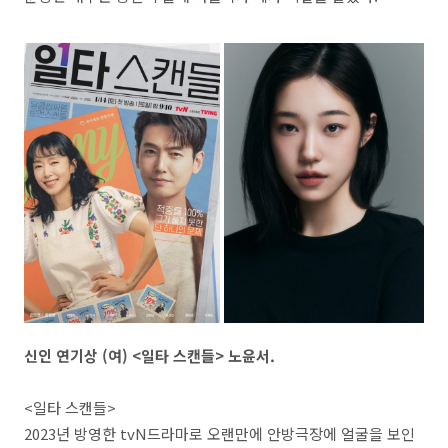
신인 연기상 (여) <일타 스캔들> 노윤서.
<일타 스캔들>
2023년 방영한 tvN드라마로 오랜만에 안방극장에 얼굴을 보인