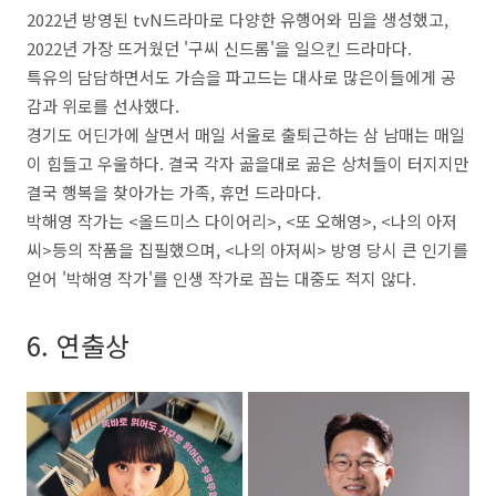
2022년 방영된 tvN드라마로 다양한 유행어와 밈을 생성했고,
2022년 가장 뜨거웠던 '구씨 신드롬'을 일으킨 드라마다.
특유의 담담하면서도 가슴을 파고드는 대사로 많은이들에게 공
감과 위로를 선사했다.
경기도 어딘가에 살면서 매일 서울로 출퇴근하는 삼 남매는 매일
이 힘들고 우울하다. 결국 각자 곪을대로 곪은 상처들이 터지지만
결국 행복을 찾아가는 가족, 휴먼 드라마다.
박해영 작가는 <올드미스 다이어리>, <또 오해영>, <나의 아저
씨>등의 작품을 집필했으며, <나의 아저씨> 방영 당시 큰 인기를
얻어 '박해영 작가'를 인생 작가로 꼽는 대중도 적지 않다.
6. 연출상