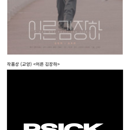
작품상 (교양) <어른 김장하>